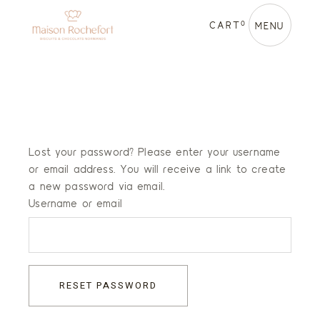
Skip
to
0
CART
the
MENU
content
Lost your password? Please enter your username
or email address. You will receive a link to create
a new password via email.
Username or email
RESET PASSWORD